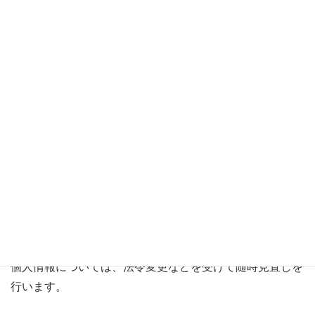
株式会社 キントラ
電話番号:0256-64-3391
メールアドレス:「
お問い合わせフォーム
」よりご
連絡ください。
改変と見直しについて
個人情報については、法令変更などを受けて随時見直しを
行います。